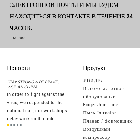
ЭЛЕКТРОННОЙ ПОЧТЫ И МЫ БУДЕМ
НАХОДИТЬСЯ В КОНТАКТЕ В ТЕЧЕНИЕ 24
ЧАСОВ.
запрос
Новости
Продукт
УВИДЕЛ
STAY STRONG & BE BRAVE ,
2020 CNY Holiday Notice
Someth
WUHAN CHINA
moudin
Высокочастотное
dear all, our office is on cny
s
in order to fight against the
mould
оборудование
holiday from jan. 22nd, 2020
virus, we responded to the
kinds
Finger Joint Line
to feb.2nd, 2020 . we will be
ot
national call, our workshops
fine 
Пыль Extractor
back to continuously give
delay work until to mid-
indus
Планер / формовщик
you the most considerate
ctly
feb,2020,while all our sales
models
Воздушный
service with full energy .
and engineers are keep
projec
компрессор
have good days ！ — from