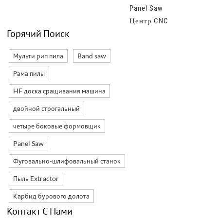
working online. at present,
decora
Panel Saw
keychain machinery
our government is taking...
compo
Центр CNC
reside
Горячий Поиск
Мульти рип пила
Band saw
Рама пилы
HF доска сращивания машина
двойной строгальный
четыре боковые формовщик
Panel Saw
Фуговально-шлифовальный станок
Пыль Extractor
Карбид бурового долота
Контакт С
Нами